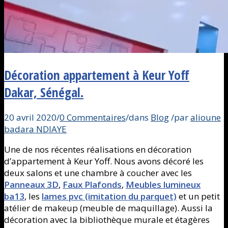
Décoration appartement à Keur Yoff
Dakar, Sénégal.
20 avril 2020
/
0 Commentaires
/
dans
Blog
/
par
alioune
badara NDIAYE
Une de nos récentes réalisations en décoration
d’appartement à Keur Yoff. Nous avons décoré les
deux salons et une chambre à coucher avec les
Panneaux 3D
,
Faux Plafonds
,
Meubles lumineux
ba13
, les
lames pvc (imitation du parquet)
et un petit
atélier de makeup (meuble de maquillage). Aussi la
décoration avec la bibliothèque murale et étagères