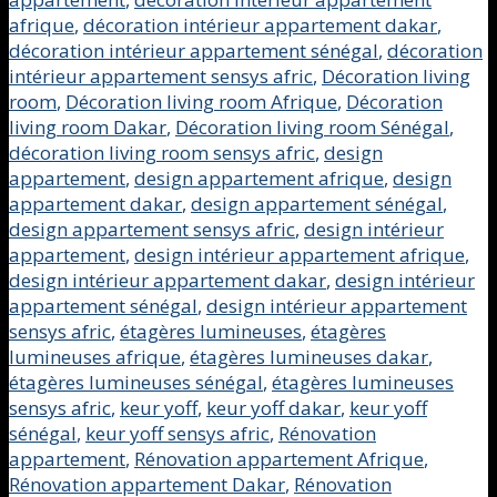
afrique
,
décoration intérieur appartement dakar
,
décoration intérieur appartement sénégal
,
décoration
intérieur appartement sensys afric
,
Décoration living
room
,
Décoration living room Afrique
,
Décoration
living room Dakar
,
Décoration living room Sénégal
,
décoration living room sensys afric
,
design
appartement
,
design appartement afrique
,
design
appartement dakar
,
design appartement sénégal
,
design appartement sensys afric
,
design intérieur
appartement
,
design intérieur appartement afrique
,
design intérieur appartement dakar
,
design intérieur
appartement sénégal
,
design intérieur appartement
sensys afric
,
étagères lumineuses
,
étagères
lumineuses afrique
,
étagères lumineuses dakar
,
étagères lumineuses sénégal
,
étagères lumineuses
sensys afric
,
keur yoff
,
keur yoff dakar
,
keur yoff
sénégal
,
keur yoff sensys afric
,
Rénovation
appartement
,
Rénovation appartement Afrique
,
Rénovation appartement Dakar
,
Rénovation