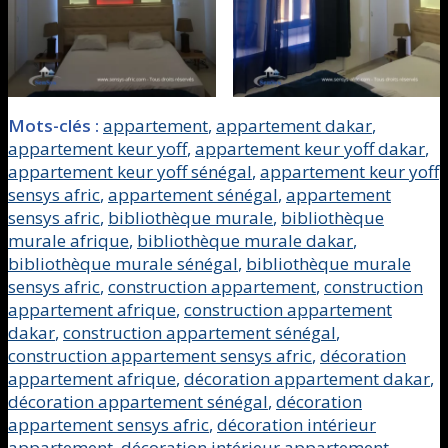
Mots-clés :
appartement
,
appartement dakar
,
appartement keur yoff
,
appartement keur yoff dakar
,
appartement keur yoff sénégal
,
appartement keur yoff
sensys afric
,
appartement sénégal
,
appartement
sensys afric
,
bibliothèque murale
,
bibliothèque
murale afrique
,
bibliothèque murale dakar
,
bibliothèque murale sénégal
,
bibliothèque murale
sensys afric
,
construction appartement
,
construction
appartement afrique
,
construction appartement
dakar
,
construction appartement sénégal
,
construction appartement sensys afric
,
décoration
appartement afrique
,
décoration appartement dakar
,
décoration appartement sénégal
,
décoration
appartement sensys afric
,
décoration intérieur
appartement
,
décoration intérieur appartement