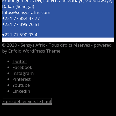
Prolongement VDN, Lot N1, Cité Gadaye, Guédiawaye,
Dakar (Sénégal)
Infos@sensys-afric.com
+221 77 884 47 77
+221 77 395 76 51
+221 77 590 03 4
© 2020 - Sensys Afric - Tous droits réservés -
powered
by Enfold WordPress Theme
Twitter
Facebook
Instagram
Pinterest
Youtube
Linkedin
Faire défiler vers le haut