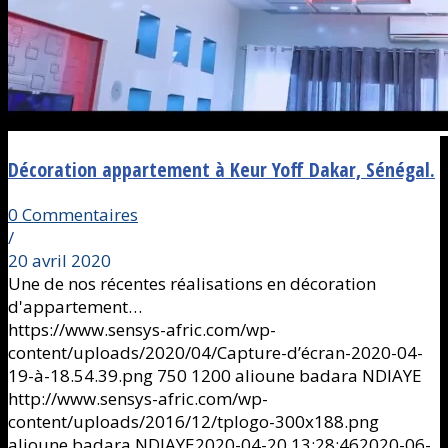
Décoration appartement à Keur Yoff Dakar, Sénégal.
0 Commentaires
/
20 avril 2020
Une de nos récentes réalisations en décoration
d'appartement…
https://www.sensys-afric.com/wp-
content/uploads/2020/04/Capture-d’écran-2020-04-
19-à-18.54.39.png
750
1200
alioune badara NDIAYE
http://www.sensys-afric.com/wp-
content/uploads/2016/12/tplogo-300x188.png
alioune badara NDIAYE
2020-04-20 13:28:46
2020-06-