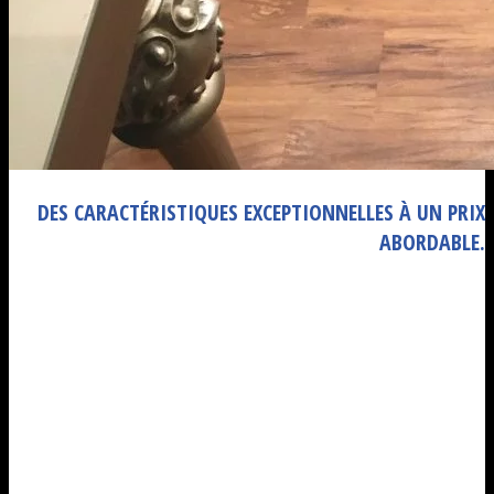
DES CARACTÉRISTIQUES EXCEPTIONNELLES À UN PRIX
ABORDABLE.
Elles sont apparues récemment sur le marché. Ce
revêtement lame PVC est le compromis idéal entre un
sol PVC et un sol parquet ou stratifié. Outre un rapport
qualité prix très attractif, ses atouts sont multiples.
Ainsi, elle se pose et s’entretient très simplement, aussi
elle dispose d’une souplesse et d’une solidité
adaptable à tous les intérieurs. Cependant elle est
compatible à la fois en zone domestique et en zone