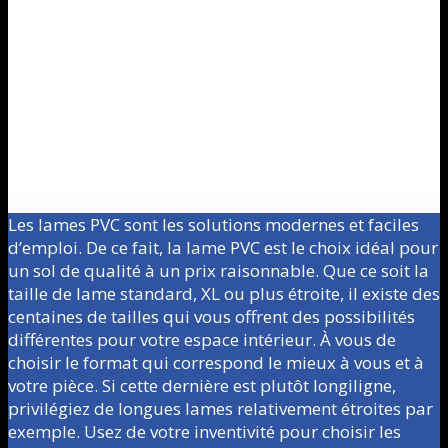
commerciale. Elles ont la particularité de résister à
l’eau et aux passages intensifs. Aussi elles sont
protégées par un traitement de surface en PU. La lame
PVC se décompose en plusieurs parties afin de
pouvoir offrir de nombreuses caractéristiques. De ce
fait, le dessus de la lame est traité de manière à ce
que la couche protège et accroît sa résistance. Quant à
la couche supérieure, c’est à cet endroit que se situe
l’âme de ce revêtement.
Les lames PVC sont les solutions modernes et faciles
d’emploi. De ce fait, la lame PVC est le choix idéal pour
un sol de qualité à un prix raisonnable. Que ce soit la
taille de lame standard, XL ou plus étroite, il existe des
centaines de tailles qui vous offrent des possibilités
différentes pour votre espace intérieur. À vous de
choisir le format qui correspond le mieux à vous et à
votre pièce. Si cette dernière est plutôt longiligne,
privilégiez de longues lames relativement étroites par
exemple. Usez de votre inventivité pour choisir les