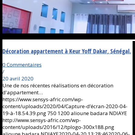
Décoration appartement à Keur Yoff Dakar, Sénégal.
0 Commentaires
/
20 avril 2020
Une de nos récentes réalisations en décoration
d'appartement…
https://www.sensys-afric.com/wp-
content/uploads/2020/04/Capture-d’écran-2020-04-
19-à-18.54.39.png
750
1200
alioune badara NDIAYE
http://www.sensys-afric.com/wp-
content/uploads/2016/12/tplogo-300x188.png
alioune badara NDIAYE
2020-04-20 13:28:46
2020-06-