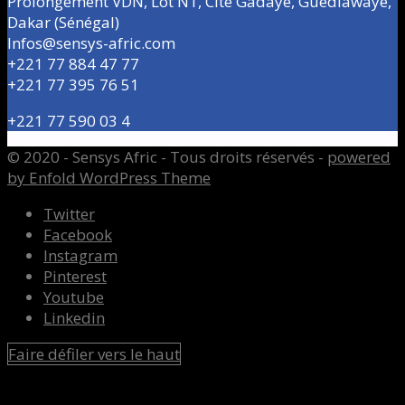
Prolongement VDN, Lot N1, Cité Gadaye, Guédiawaye,
Dakar (Sénégal)
Infos@sensys-afric.com
+221 77 884 47 77
+221 77 395 76 51
+221 77 590 03 4
© 2020 - Sensys Afric - Tous droits réservés -
powered
by Enfold WordPress Theme
Twitter
Facebook
Instagram
Pinterest
Youtube
Linkedin
Faire défiler vers le haut