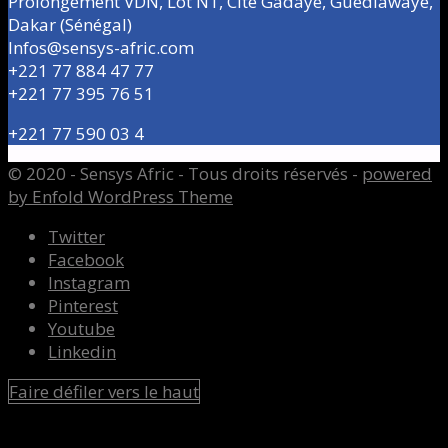
Prolongement VDN, Lot N1, Cité Gadaye, Guédiawaye,
Dakar (Sénégal)
Infos@sensys-afric.com
+221 77 884 47 77
+221 77 395 76 51
+221 77 590 03 4
© 2020 - Sensys Afric - Tous droits réservés -
powered
by Enfold WordPress Theme
Twitter
Facebook
Instagram
Pinterest
Youtube
Linkedin
Faire défiler vers le haut