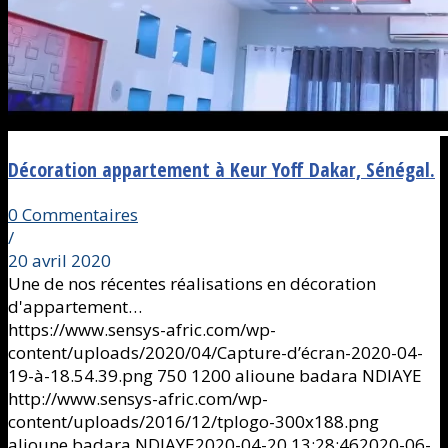
Décoration appartement à Keur Yoff Dakar, Sénégal.
0 Commentaires
/
20 avril 2020
Une de nos récentes réalisations en décoration
d'appartement…
https://www.sensys-afric.com/wp-
content/uploads/2020/04/Capture-d’écran-2020-04-
19-à-18.54.39.png
750
1200
alioune badara NDIAYE
http://www.sensys-afric.com/wp-
content/uploads/2016/12/tplogo-300x188.png
alioune badara NDIAYE
2020-04-20 13:28:46
2020-06-