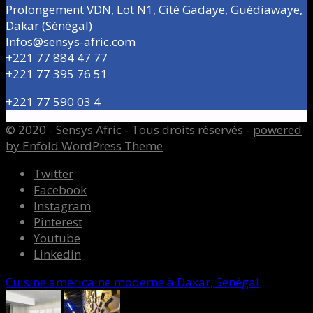
Prolongement VDN, Lot N1, Cité Gadaye, Guédiawaye,
Dakar (Sénégal)
Infos@sensys-afric.com
+221 77 884 47 77
+221 77 395 76 51
+221 77 590 03 4
© 2020 - Sensys Afric - Tous droits réservés -
powered
by Enfold WordPress Theme
Twitter
Facebook
Instagram
Pinterest
Youtube
Linkedin
Cuisine américaine moderne à Dakar, Sénégal