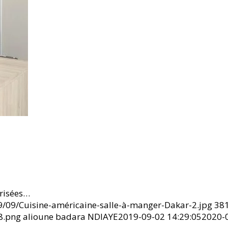
prisées…
9/09/Cuisine-américaine-salle-à-manger-Dakar-2.jpg
38
8.png
alioune badara NDIAYE
2019-09-02 14:29:05
2020-0