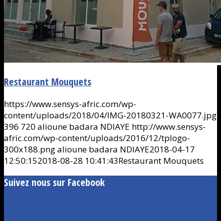
Restaurant Mouquets
https://www.sensys-afric.com/wp-
content/uploads/2018/04/IMG-20180321-WA0077.jpg
396
720
alioune badara NDIAYE
http://www.sensys-
afric.com/wp-content/uploads/2016/12/tplogo-
300x188.png
alioune badara NDIAYE
2018-04-17
12:50:15
2018-08-28 10:41:43
Restaurant Mouquets
Suivez nous sur Facebook