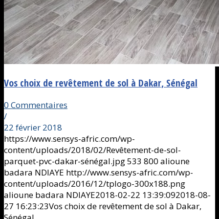
Vos choix de revêtement de sol à Dakar, Sénégal
0 Commentaires
/
22 février 2018
https://www.sensys-afric.com/wp-
content/uploads/2018/02/Revêtement-de-sol-
parquet-pvc-dakar-sénégal.jpg
533
800
alioune
badara NDIAYE
http://www.sensys-afric.com/wp-
content/uploads/2016/12/tplogo-300x188.png
alioune badara NDIAYE
2018-02-22 13:39:09
2018-08-
27 16:23:23
Vos choix de revêtement de sol à Dakar,
Sénégal