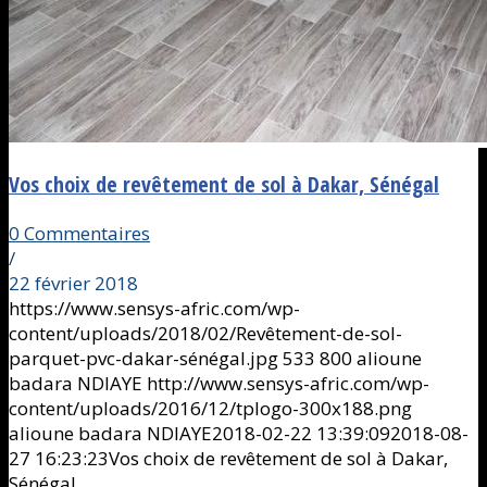
Vos choix de revêtement de sol à Dakar, Sénégal
0 Commentaires
/
22 février 2018
https://www.sensys-afric.com/wp-
content/uploads/2018/02/Revêtement-de-sol-
parquet-pvc-dakar-sénégal.jpg
533
800
alioune
badara NDIAYE
http://www.sensys-afric.com/wp-
content/uploads/2016/12/tplogo-300x188.png
alioune badara NDIAYE
2018-02-22 13:39:09
2018-08-
27 16:23:23
Vos choix de revêtement de sol à Dakar,
Sénégal