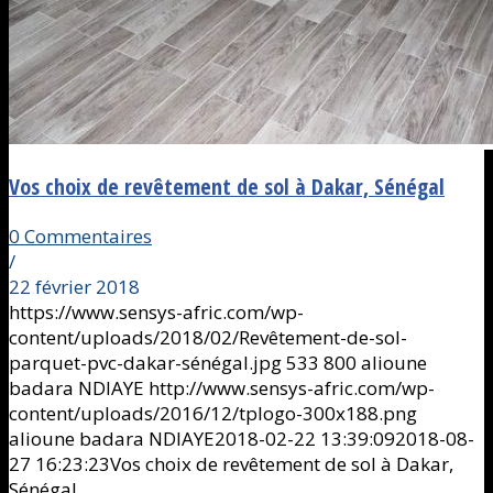
Vos choix de revêtement de sol à Dakar, Sénégal
0 Commentaires
/
22 février 2018
https://www.sensys-afric.com/wp-
content/uploads/2018/02/Revêtement-de-sol-
parquet-pvc-dakar-sénégal.jpg
533
800
alioune
badara NDIAYE
http://www.sensys-afric.com/wp-
content/uploads/2016/12/tplogo-300x188.png
alioune badara NDIAYE
2018-02-22 13:39:09
2018-08-
27 16:23:23
Vos choix de revêtement de sol à Dakar,
Sénégal