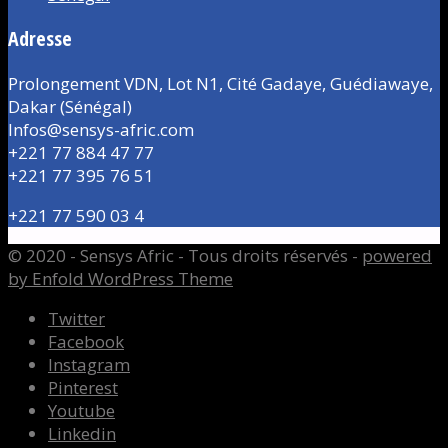
Adresse
Prolongement VDN, Lot N1, Cité Gadaye, Guédiawaye,
Dakar (Sénégal)
Infos@sensys-afric.com
+221 77 884 47 77
+221 77 395 76 51
+221 77 590 03 4
© 2020 - Sensys Afric - Tous droits réservés -
powered
by Enfold WordPress Theme
Twitter
Facebook
Instagram
Pinterest
Youtube
Linkedin