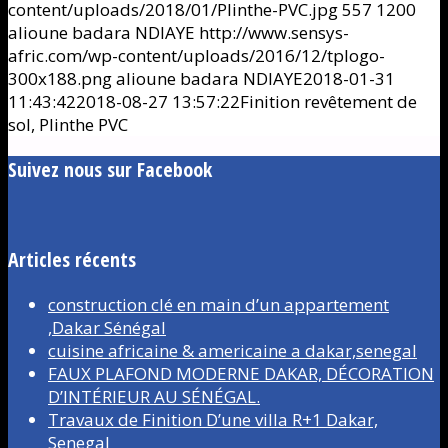
content/uploads/2018/01/Plinthe-PVC.jpg
557
1200
alioune badara NDIAYE
http://www.sensys-
afric.com/wp-content/uploads/2016/12/tplogo-
300x188.png
alioune badara NDIAYE
2018-01-31
11:43:42
2018-08-27 13:57:22
Finition revêtement de
sol, Plinthe PVC
Suivez nous sur Facebook
Articles récents
construction clé en main d’un appartement
,Dakar Sénégal
cuisine africaine & americaine a dakar,senegal
FAUX PLAFOND MODERNE DAKAR, DÉCORATION
D’INTÉRIEUR AU SÉNÉGAL.
Travaux de Finition D’une villa R+1 Dakar,
Senegal