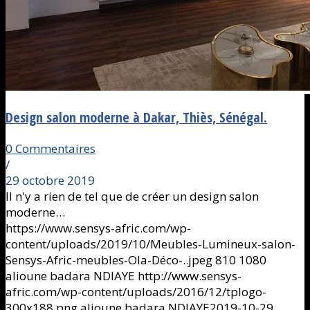
Design salon moderne à Dakar, Thiès, Sénégal.
0 Commentaires
/
29 octobre 2019
Il n'y a rien de tel que de créer un design salon
moderne…
https://www.sensys-afric.com/wp-
content/uploads/2019/10/Meubles-Lumineux-salon-
Sensys-Afric-meubles-Ola-Déco-..jpeg
810
1080
alioune badara NDIAYE
http://www.sensys-
afric.com/wp-content/uploads/2016/12/tplogo-
300x188.png
alioune badara NDIAYE
2019-10-29