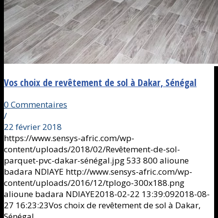
Vos choix de revêtement de sol à Dakar, Sénégal
0 Commentaires
/
22 février 2018
https://www.sensys-afric.com/wp-
content/uploads/2018/02/Revêtement-de-sol-
parquet-pvc-dakar-sénégal.jpg
533
800
alioune
badara NDIAYE
http://www.sensys-afric.com/wp-
content/uploads/2016/12/tplogo-300x188.png
alioune badara NDIAYE
2018-02-22 13:39:09
2018-08-
27 16:23:23
Vos choix de revêtement de sol à Dakar,
Sénégal