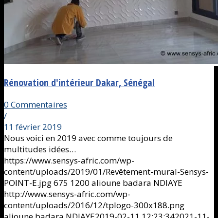
Rénovation d'intérieur Dakar, Sénégal
0 Commentaires
/
11 février 2019
Nous voici en 2019 avec comme toujours de
multitudes idées…
https://www.sensys-afric.com/wp-
content/uploads/2019/01/Revêtement-mural-Sensys-
POINT-E.jpg
675
1200
alioune badara NDIAYE
http://www.sensys-afric.com/wp-
content/uploads/2016/12/tplogo-300x188.png
alioune badara NDIAYE
2019-02-11 12:23:34
2021-11-