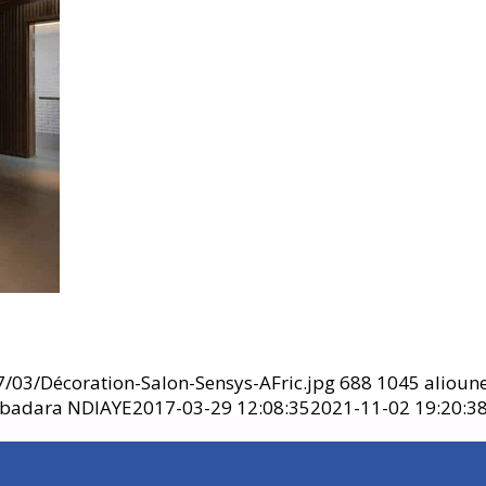
/03/Décoration-Salon-Sensys-AFric.jpg
688
1045
alioun
 badara NDIAYE
2017-03-29 12:08:35
2021-11-02 19:20:3