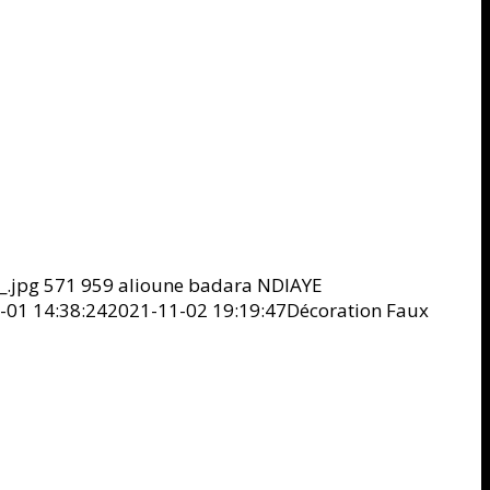
_.jpg
571
959
alioune badara NDIAYE
-01 14:38:24
2021-11-02 19:19:47
Décoration Faux