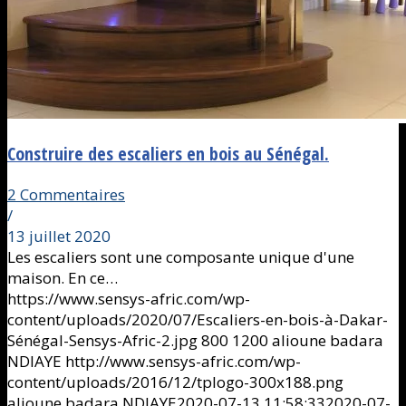
Construire des escaliers en bois au Sénégal.
2 Commentaires
/
13 juillet 2020
Les escaliers sont une composante unique d'une
maison. En ce…
https://www.sensys-afric.com/wp-
content/uploads/2020/07/Escaliers-en-bois-à-Dakar-
Sénégal-Sensys-Afric-2.jpg
800
1200
alioune badara
NDIAYE
http://www.sensys-afric.com/wp-
content/uploads/2016/12/tplogo-300x188.png
alioune badara NDIAYE
2020-07-13 11:58:33
2020-07-