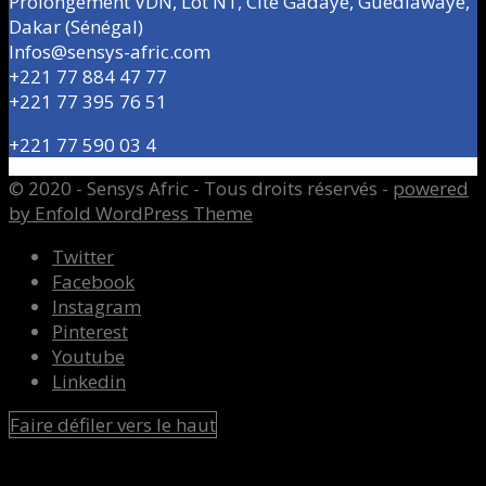
Prolongement VDN, Lot N1, Cité Gadaye, Guédiawaye,
Dakar (Sénégal)
Infos@sensys-afric.com
+221 77 884 47 77
+221 77 395 76 51
+221 77 590 03 4
© 2020 - Sensys Afric - Tous droits réservés -
powered
by Enfold WordPress Theme
Twitter
Facebook
Instagram
Pinterest
Youtube
Linkedin
Faire défiler vers le haut