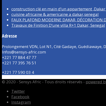
construction clé en main d’un appartement ,Dakar
cuisine africaine & americaine a dakar,senegal
FAUX PLAFOND MODERNE DAKAR, DÉCORATION D’
Travaux de Finition D’une villa R+1 Dakar, Senegal
Adresse
Prolongement VDN, Lot N1, Cité Gadaye, Guédiawaye, D
Infos@sensys-afric.com
+221 77 884 47 77
+221 77 395 76 51
+221 77 590 03 4
© 2020 - Sensys Afric - Tous droits réservés -
powered b
Twitter
Facebook
Instagram