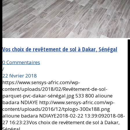
Vos choix de revêtement de sol à Dakar, Sénégal
0 Commentaires
/
22 février 2018
https://www.sensys-afric.com/wp-
content/uploads/2018/02/Revêtement-de-sol-
parquet-pvc-dakar-sénégal.jpg
533
800
alioune
badara NDIAYE
http://www.sensys-afric.com/wp-
content/uploads/2016/12/tplogo-300x188.png
alioune badara NDIAYE
2018-02-22 13:39:09
2018-08-
27 16:23:23
Vos choix de revêtement de sol à Dakar,
Sénégal