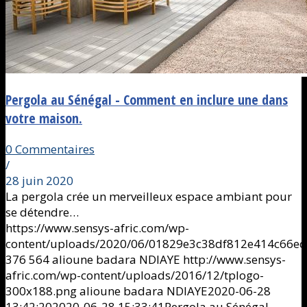
Pergola au Sénégal - Comment en inclure une dans
votre maison.
0 Commentaires
/
28 juin 2020
La pergola crée un merveilleux espace ambiant pour
se détendre…
https://www.sensys-afric.com/wp-
content/uploads/2020/06/01829e3c38df812e414c66ec
376
564
alioune badara NDIAYE
http://www.sensys-
afric.com/wp-content/uploads/2016/12/tplogo-
300x188.png
alioune badara NDIAYE
2020-06-28
13:42:20
2020-06-28 15:33:41
Pergola au Sénégal -