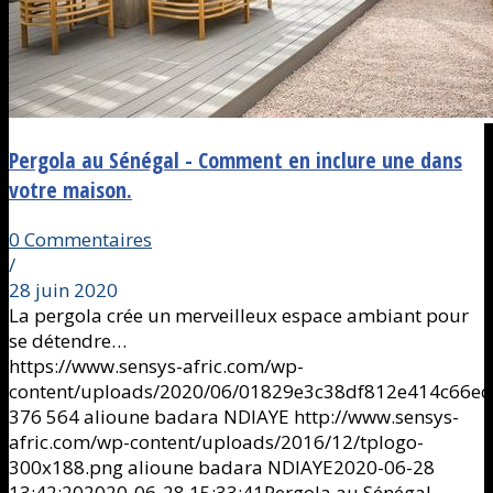
Pergola au Sénégal - Comment en inclure une dans
votre maison.
0 Commentaires
/
28 juin 2020
La pergola crée un merveilleux espace ambiant pour
se détendre…
https://www.sensys-afric.com/wp-
content/uploads/2020/06/01829e3c38df812e414c66ec
376
564
alioune badara NDIAYE
http://www.sensys-
afric.com/wp-content/uploads/2016/12/tplogo-
300x188.png
alioune badara NDIAYE
2020-06-28
13:42:20
2020-06-28 15:33:41
Pergola au Sénégal -