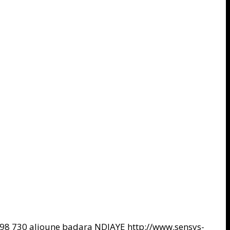
98
730
alioune badara NDIAYE
http://www.sensys-