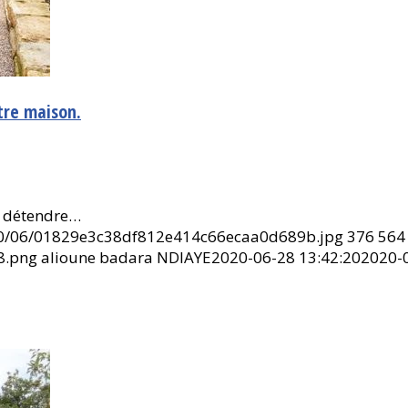
tre maison.
e détendre…
020/06/01829e3c38df812e414c66ecaa0d689b.jpg
376
564
8.png
alioune badara NDIAYE
2020-06-28 13:42:20
2020-0