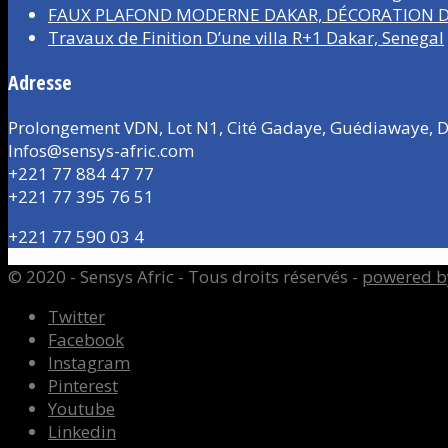
FAUX PLAFOND MODERNE DAKAR, DÉCORATION D’
Travaux de Finition D’une villa R+1 Dakar, Senegal
Adresse
Prolongement VDN, Lot N1, Cité Gadaye, Guédiawaye, D
Infos@sensys-afric.com
+221 77 884 47 77
+221 77 395 76 51
+221 77 590 03 4
© 2020 - Sensys Afric - Tous droits réservés -
powered b
Twitter
Facebook
Instagram
Pinterest
Youtube
Linkedin