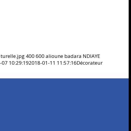
urelle.jpg
400
600
alioune badara NDIAYE
-07 10:29:19
2018-01-11 11:57:16
Décorateur