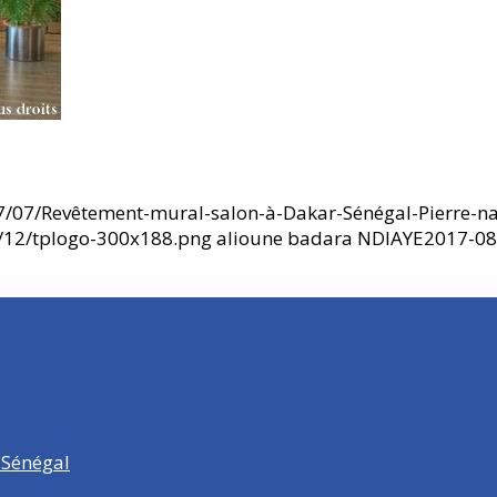
/07/Revêtement-mural-salon-à-Dakar-Sénégal-Pierre-nat
6/12/tplogo-300x188.png
alioune badara NDIAYE
2017-08
 Sénégal