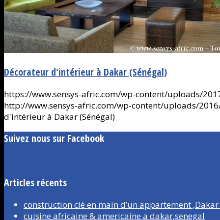
Décorateur d'intérieur à Dakar (Sénégal)
https://www.sensys-afric.com/wp-content/uploads/2017
http://www.sensys-afric.com/wp-content/uploads/201
d'intérieur à Dakar (Sénégal)
Suivez nous sur Facebook
Articles récents
construction clé en main d’un appartement ,Dakar
cuisine africaine & americaine a dakar,senegal