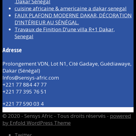
,Dakar Sénégal
cuisine africaine & americaine a dakar,senegal
FAUX PLAFOND MODERNE DAKAR, DÉCORATION
D’INTÉRIEUR AU SÉNÉGAL.
Travaux de Finition D’une villa R+1 Dakar,
Senegal
Adresse
Prolongement VDN, Lot N1, Cité Gadaye, Guédiawaye,
Dakar (Sénégal)
Infos@sensys-afric.com
+221 77 884 47 77
+221 77 395 76 51
+221 77 590 03 4
© 2020 - Sensys Afric - Tous droits réservés -
powered
by Enfold WordPress Theme
Twitter