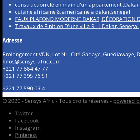
construction clé en main d’un appartement ,Dakar
cuisine africaine & americaine a dakar,senegal
FAUX PLAFOND MODERNE DAKAR, DÉCORATION D’
Travaux de Finition D’une villa R+1 Dakar, Senegal
Adresse
Prolongement VDN, Lot N1, Cité Gadaye, Guédiawaye, D
Infos@sensys-afric.com
+221 77 884 47 77
+221 77 395 76 51
+221 77 590 03 4
© 2020 - Sensys Afric - Tous droits réservés -
powered b
Twitter
Facebook
Instagram
Pinterest