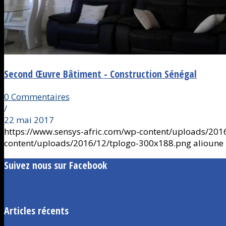
Second Œuvre Bâtiment - Construction Sénégal
0 Commentaires
/
22 mai 2017
https://www.sensys-afric.com/wp-content/uploads/201
content/uploads/2016/12/tplogo-300x188.png
alioune
Suivez nous sur Facebook
Articles récents