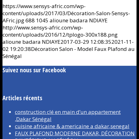
https://www.sensys-afric.com/wp-
content/uploads/2017/03/Décoration-Salon-Sensys-
AFric.jpg
688
1045
alioune badara NDIAYE
http://www.sensys-afric.com/wp-
content/uploads/2016/12/tplogo-300x188.png
alioune badara NDIAYE
2017-03-29 12:08:35
2021-11-
02 19:20:38
Décoration Salon - Model Faux Plafond au
Sénégal
Suivez nous sur Facebook
Articles récents
construction clé en main d’un appartement
,Dakar Sénégal
cuisine africaine & americaine a dakar,senegal
FAUX PLAFOND MODERNE DAKAR, DÉCORATION