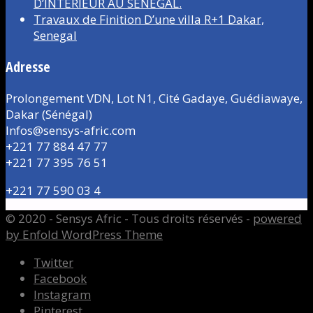
D’INTÉRIEUR AU SÉNÉGAL.
Travaux de Finition D’une villa R+1 Dakar,
Senegal
Adresse
Prolongement VDN, Lot N1, Cité Gadaye, Guédiawaye,
Dakar (Sénégal)
Infos@sensys-afric.com
+221 77 884 47 77
+221 77 395 76 51
+221 77 590 03 4
© 2020 - Sensys Afric - Tous droits réservés -
powered
by Enfold WordPress Theme
Twitter
Facebook
Instagram
Pinterest