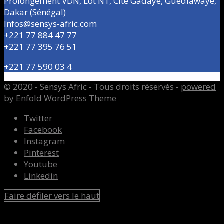
Prolongement VDN, Lot N1, Cité Gadaye, Guédiawaye,
Dakar (Sénégal)
Infos@sensys-afric.com
+221 77 884 47 77
+221 77 395 76 51
+221 77 590 03 4
© 2020 - Sensys Afric - Tous droits réservés -
powered
by Enfold WordPress Theme
Twitter
Facebook
Instagram
Pinterest
Youtube
Linkedin
Faire défiler vers le haut