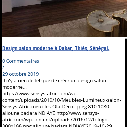
Design salon moderne à Dakar, Thiès, Sénégal.
0 Commentaires
/
29 octobre 2019
Il n'y a rien de tel que de créer un design salon
moderne…
https://www.sensys-afric.com/wp-
content/uploads/2019/10/Meubles-Lumineux-salon-
Sensys-Afric-meubles-Ola-Déco-..jpeg
810
1080
alioune badara NDIAYE
http://www.sensys-
afric.com/wp-content/uploads/2016/12/tplogo-
300x188.png
alioune badara NDIAYE
2019-10-29