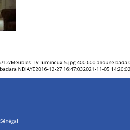
16/12/Meubles-TV-lumineux-5.jpg
400
600
alioune bada
 badara NDIAYE
2016-12-27 16:47:03
2021-11-05 14:20:0
 Sénégal