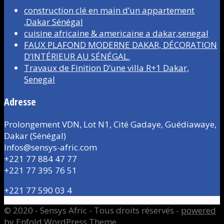
construction clé en main d’un appartement
,Dakar Sénégal
cuisine africaine & americaine a dakar,senegal
FAUX PLAFOND MODERNE DAKAR, DÉCORATION
D’INTÉRIEUR AU SÉNÉGAL.
Travaux de Finition D’une villa R+1 Dakar,
Senegal
Adresse
Prolongement VDN, Lot N1, Cité Gadaye, Guédiawaye,
Dakar (Sénégal)
Infos@sensys-afric.com
+221 77 884 47 77
+221 77 395 76 51
+221 77 590 03 4
© 2020 - Sensys Afric - Tous droits réservés -
powered
by Enfold WordPress Theme