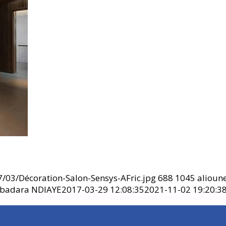
/03/Décoration-Salon-Sensys-AFric.jpg
688
1045
alioun
 badara NDIAYE
2017-03-29 12:08:35
2021-11-02 19:20:3