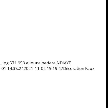
_.jpg
571
959
alioune badara NDIAYE
-01 14:38:24
2021-11-02 19:19:47
Décoration Faux