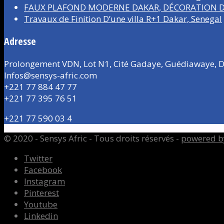
FAUX PLAFOND MODERNE DAKAR, DÉCORATION D’
Travaux de Finition D’une villa R+1 Dakar, Senegal
Adresse
Prolongement VDN, Lot N1, Cité Gadaye, Guédiawaye, D
Infos@sensys-afric.com
+221 77 884 47 77
+221 77 395 76 51
+221 77 590 03 4
© 2020 - Sensys Afric - Tous droits réservés -
powered b
Twitter
Facebook
Instagram
Pinterest
Youtube
Linkedin