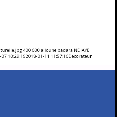
urelle.jpg
400
600
alioune badara NDIAYE
-07 10:29:19
2018-01-11 11:57:16
Décorateur