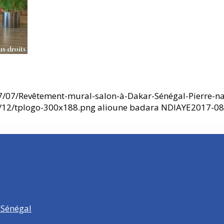
/07/Revêtement-mural-salon-à-Dakar-Sénégal-Pierre-nat
6/12/tplogo-300x188.png
alioune badara NDIAYE
2017-08
 Sénégal