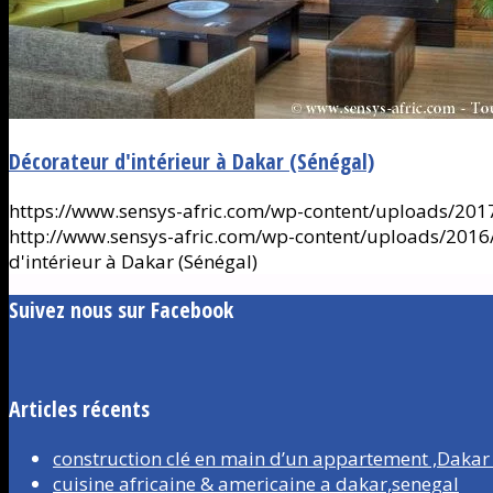
Décorateur d'intérieur à Dakar (Sénégal)
https://www.sensys-afric.com/wp-content/uploads/2017
http://www.sensys-afric.com/wp-content/uploads/201
d'intérieur à Dakar (Sénégal)
Suivez nous sur Facebook
Articles récents
construction clé en main d’un appartement ,Dakar
cuisine africaine & americaine a dakar,senegal