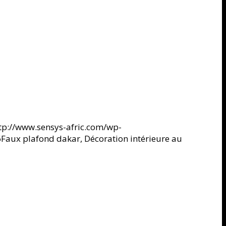
tp://www.sensys-afric.com/wp-
6
Faux plafond dakar, Décoration intérieure au