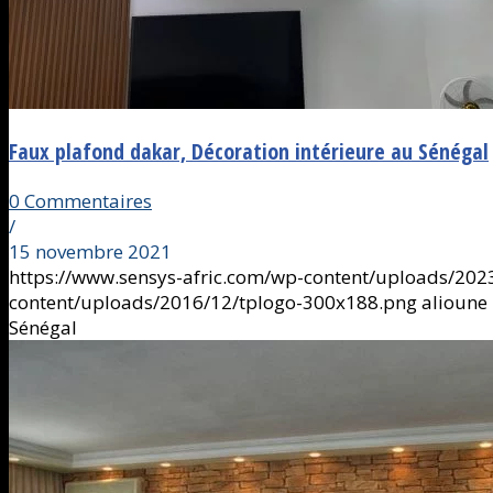
Faux plafond dakar, Décoration intérieure au Sénégal
0 Commentaires
/
15 novembre 2021
https://www.sensys-afric.com/wp-content/uploads/20
content/uploads/2016/12/tplogo-300x188.png
alioune
Sénégal