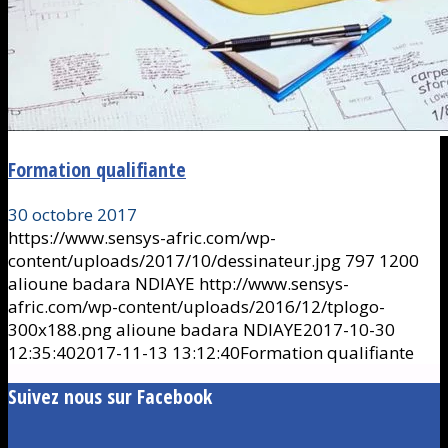
Formation qualifiante
30 octobre 2017
https://www.sensys-afric.com/wp-
content/uploads/2017/10/dessinateur.jpg
797
1200
alioune badara NDIAYE
http://www.sensys-
afric.com/wp-content/uploads/2016/12/tplogo-
300x188.png
alioune badara NDIAYE
2017-10-30
12:35:40
2017-11-13 13:12:40
Formation qualifiante
Suivez nous sur Facebook