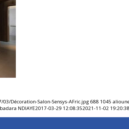
/03/Décoration-Salon-Sensys-AFric.jpg
688
1045
alioun
 badara NDIAYE
2017-03-29 12:08:35
2021-11-02 19:20:3