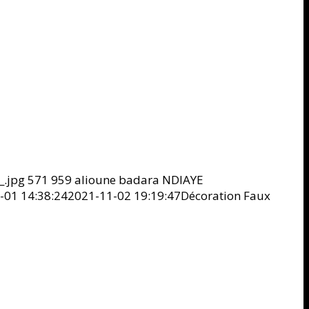
_.jpg
571
959
alioune badara NDIAYE
-01 14:38:24
2021-11-02 19:19:47
Décoration Faux