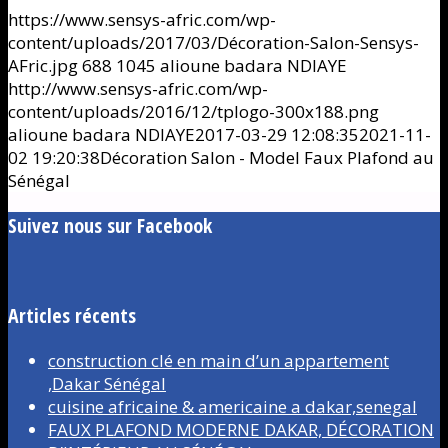
https://www.sensys-afric.com/wp-
content/uploads/2017/03/Décoration-Salon-Sensys-
AFric.jpg
688
1045
alioune badara NDIAYE
http://www.sensys-afric.com/wp-
content/uploads/2016/12/tplogo-300x188.png
alioune badara NDIAYE
2017-03-29 12:08:35
2021-11-
02 19:20:38
Décoration Salon - Model Faux Plafond au
Sénégal
Suivez nous sur Facebook
Articles récents
construction clé en main d’un appartement
,Dakar Sénégal
cuisine africaine & americaine a dakar,senegal
FAUX PLAFOND MODERNE DAKAR, DÉCORATION