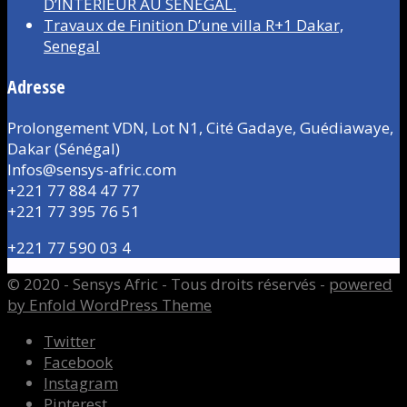
D’INTÉRIEUR AU SÉNÉGAL.
Travaux de Finition D’une villa R+1 Dakar,
Senegal
Adresse
Prolongement VDN, Lot N1, Cité Gadaye, Guédiawaye,
Dakar (Sénégal)
Infos@sensys-afric.com
+221 77 884 47 77
+221 77 395 76 51
+221 77 590 03 4
© 2020 - Sensys Afric - Tous droits réservés -
powered
by Enfold WordPress Theme
Twitter
Facebook
Instagram
Pinterest