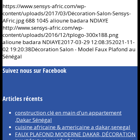
https://www.sensys-afric.com/wp-
content/uploads/2017/03/Décoration-Salon-Sensys-
AFric.jpg
688
1045
alioune badara NDIAYE
http://www.sensys-afric.com/wp-
content/uploads/2016/12/tplogo-300x188.png
alioune badara NDIAYE
2017-03-29 12:08:35
2021-11-
02 19:20:38
Décoration Salon - Model Faux Plafond au
Sénégal
Suivez nous sur Facebook
Articles récents
construction clé en main d’un appartement
,Dakar Sénégal
cuisine africaine & americaine a dakar,senegal
FAUX PLAFOND MODERNE DAKAR, DÉCORATION