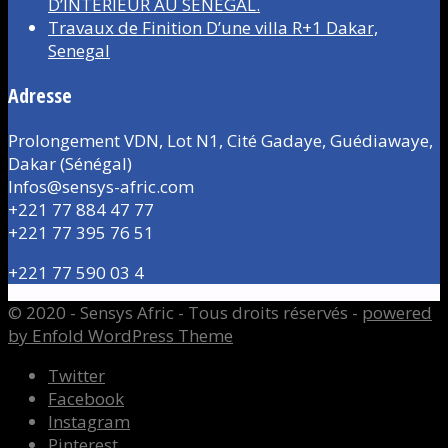
D’INTÉRIEUR AU SÉNÉGAL.
Travaux de Finition D’une villa R+1 Dakar,
Senegal
Adresse
Prolongement VDN, Lot N1, Cité Gadaye, Guédiawaye,
Dakar (Sénégal)
Infos@sensys-afric.com
+221 77 884 47 77
+221 77 395 76 51
+221 77 590 03 4
© 2020 - Sensys Afric - Tous droits réservés -
powered
by Enfold WordPress Theme
Twitter
Facebook
Instagram
Pinterest