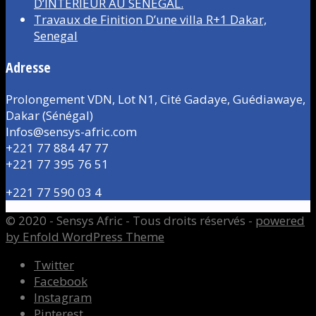
D’INTÉRIEUR AU SÉNÉGAL.
Travaux de Finition D’une villa R+1 Dakar,
Senegal
Adresse
Prolongement VDN, Lot N1, Cité Gadaye, Guédiawaye,
Dakar (Sénégal)
Infos@sensys-afric.com
+221 77 884 47 77
+221 77 395 76 51
+221 77 590 03 4
© 2020 - Sensys Afric - Tous droits réservés -
powered
by Enfold WordPress Theme
Twitter
Facebook
Instagram
Pinterest