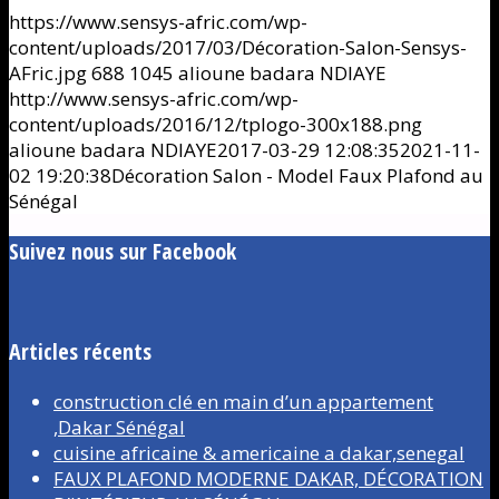
https://www.sensys-afric.com/wp-
content/uploads/2017/03/Décoration-Salon-Sensys-
AFric.jpg
688
1045
alioune badara NDIAYE
http://www.sensys-afric.com/wp-
content/uploads/2016/12/tplogo-300x188.png
alioune badara NDIAYE
2017-03-29 12:08:35
2021-11-
02 19:20:38
Décoration Salon - Model Faux Plafond au
Sénégal
Suivez nous sur Facebook
Articles récents
construction clé en main d’un appartement
,Dakar Sénégal
cuisine africaine & americaine a dakar,senegal
FAUX PLAFOND MODERNE DAKAR, DÉCORATION