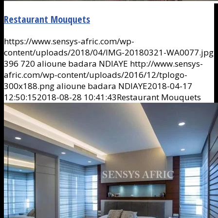
Restaurant Mouquets
https://www.sensys-afric.com/wp-
content/uploads/2018/04/IMG-20180321-WA0077.jpg
396
720
alioune badara NDIAYE
http://www.sensys-
afric.com/wp-content/uploads/2016/12/tplogo-
300x188.png
alioune badara NDIAYE
2018-04-17
12:50:15
2018-08-28 10:41:43
Restaurant Mouquets