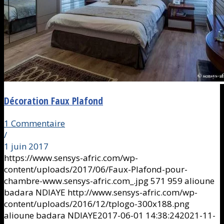
Décoration Faux Plafond
1 Commentaire
/
1 juin 2017
https://www.sensys-afric.com/wp-
content/uploads/2017/06/Faux-Plafond-pour-
chambre-www.sensys-afric.com_.jpg
571
959
alioune
badara NDIAYE
http://www.sensys-afric.com/wp-
content/uploads/2016/12/tplogo-300x188.png
alioune badara NDIAYE
2017-06-01 14:38:24
2021-11-