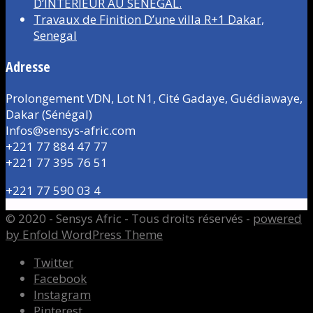
D’INTÉRIEUR AU SÉNÉGAL.
Travaux de Finition D’une villa R+1 Dakar,
Senegal
Adresse
Prolongement VDN, Lot N1, Cité Gadaye, Guédiawaye,
Dakar (Sénégal)
Infos@sensys-afric.com
+221 77 884 47 77
+221 77 395 76 51
+221 77 590 03 4
© 2020 - Sensys Afric - Tous droits réservés -
powered
by Enfold WordPress Theme
Twitter
Facebook
Instagram
Pinterest