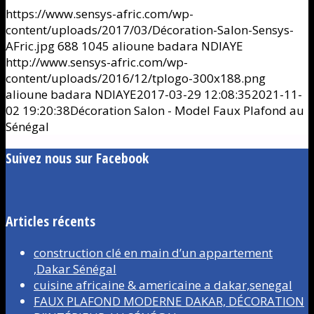
https://www.sensys-afric.com/wp-
content/uploads/2017/03/Décoration-Salon-Sensys-
AFric.jpg
688
1045
alioune badara NDIAYE
http://www.sensys-afric.com/wp-
content/uploads/2016/12/tplogo-300x188.png
alioune badara NDIAYE
2017-03-29 12:08:35
2021-11-
02 19:20:38
Décoration Salon - Model Faux Plafond au
Sénégal
Suivez nous sur Facebook
Articles récents
construction clé en main d’un appartement
,Dakar Sénégal
cuisine africaine & americaine a dakar,senegal
FAUX PLAFOND MODERNE DAKAR, DÉCORATION