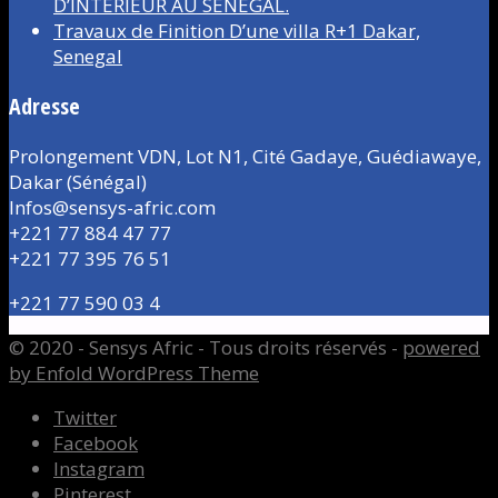
D’INTÉRIEUR AU SÉNÉGAL.
Travaux de Finition D’une villa R+1 Dakar,
Senegal
Adresse
Prolongement VDN, Lot N1, Cité Gadaye, Guédiawaye,
Dakar (Sénégal)
Infos@sensys-afric.com
+221 77 884 47 77
+221 77 395 76 51
+221 77 590 03 4
© 2020 - Sensys Afric - Tous droits réservés -
powered
by Enfold WordPress Theme
Twitter
Facebook
Instagram
Pinterest