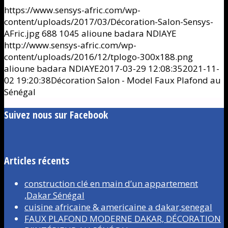
https://www.sensys-afric.com/wp-
content/uploads/2017/03/Décoration-Salon-Sensys-
AFric.jpg
688
1045
alioune badara NDIAYE
http://www.sensys-afric.com/wp-
content/uploads/2016/12/tplogo-300x188.png
alioune badara NDIAYE
2017-03-29 12:08:35
2021-11-
02 19:20:38
Décoration Salon - Model Faux Plafond au
Sénégal
Suivez nous sur Facebook
Articles récents
construction clé en main d’un appartement
,Dakar Sénégal
cuisine africaine & americaine a dakar,senegal
FAUX PLAFOND MODERNE DAKAR, DÉCORATION