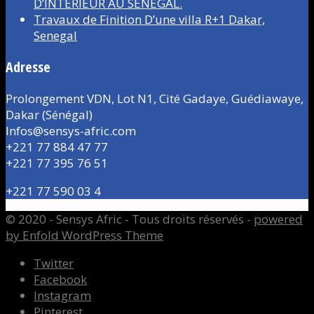
D’INTÉRIEUR AU SÉNÉGAL.
Travaux de Finition D’une villa R+1 Dakar,
Senegal
Adresse
Prolongement VDN, Lot N1, Cité Gadaye, Guédiawaye,
Dakar (Sénégal)
Infos@sensys-afric.com
+221 77 884 47 77
+221 77 395 76 51
+221 77 590 03 4
© 2020 - Sensys Afric - Tous droits réservés -
powered
by Enfold WordPress Theme
Twitter
Facebook
Instagram
Pinterest