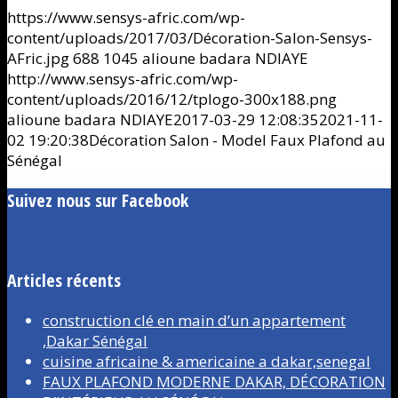
https://www.sensys-afric.com/wp-
content/uploads/2017/03/Décoration-Salon-Sensys-
AFric.jpg
688
1045
alioune badara NDIAYE
http://www.sensys-afric.com/wp-
content/uploads/2016/12/tplogo-300x188.png
alioune badara NDIAYE
2017-03-29 12:08:35
2021-11-
02 19:20:38
Décoration Salon - Model Faux Plafond au
Sénégal
Suivez nous sur Facebook
Articles récents
construction clé en main d’un appartement
,Dakar Sénégal
cuisine africaine & americaine a dakar,senegal
FAUX PLAFOND MODERNE DAKAR, DÉCORATION