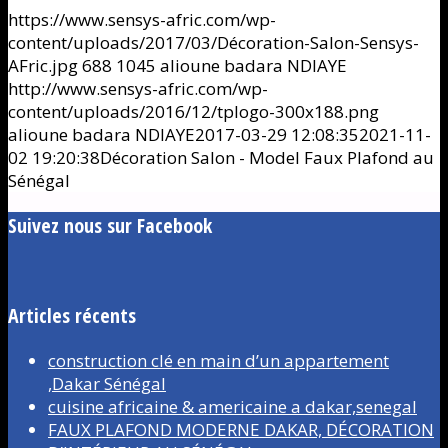
https://www.sensys-afric.com/wp-
content/uploads/2017/03/Décoration-Salon-Sensys-
AFric.jpg
688
1045
alioune badara NDIAYE
http://www.sensys-afric.com/wp-
content/uploads/2016/12/tplogo-300x188.png
alioune badara NDIAYE
2017-03-29 12:08:35
2021-11-
02 19:20:38
Décoration Salon - Model Faux Plafond au
Sénégal
Suivez nous sur Facebook
Articles récents
construction clé en main d’un appartement
,Dakar Sénégal
cuisine africaine & americaine a dakar,senegal
FAUX PLAFOND MODERNE DAKAR, DÉCORATION