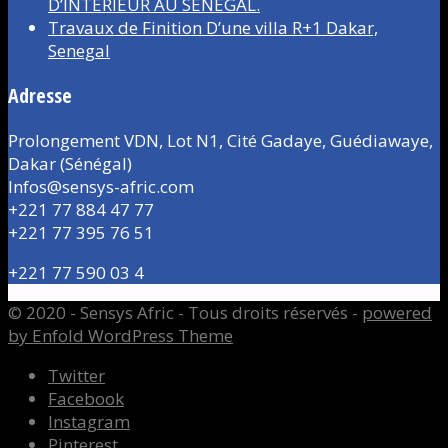
D’INTÉRIEUR AU SÉNÉGAL.
Travaux de Finition D’une villa R+1 Dakar,
Senegal
Adresse
Prolongement VDN, Lot N1, Cité Gadaye, Guédiawaye,
Dakar (Sénégal)
Infos@sensys-afric.com
+221 77 884 47 77
+221 77 395 76 51
+221 77 590 03 4
© 2020 - Sensys Afric - Tous droits réservés -
powered
by Enfold WordPress Theme
Twitter
Facebook
Instagram
Pinterest