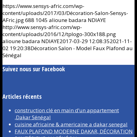
https://www.sensys-afric.com/wp-
content/uploads/2017/03/Décoration-Salon-Sensys-
AFric.jpg
688
1045
alioune badara NDIAYE
http://www.sensys-afric.com/wp-
content/uploads/2016/12/tplogo-300x188.png
alioune badara NDIAYE
2017-03-29 12:08:35
2021-11-
02 19:20:38
Décoration Salon - Model Faux Plafond au
Sénégal
Suivez nous sur Facebook
Articles récents
construction clé en main d’un appartement
,Dakar Sénégal
cuisine africaine & americaine a dakar,senegal
FAUX PLAFOND MODERNE DAKAR, DÉCORATION