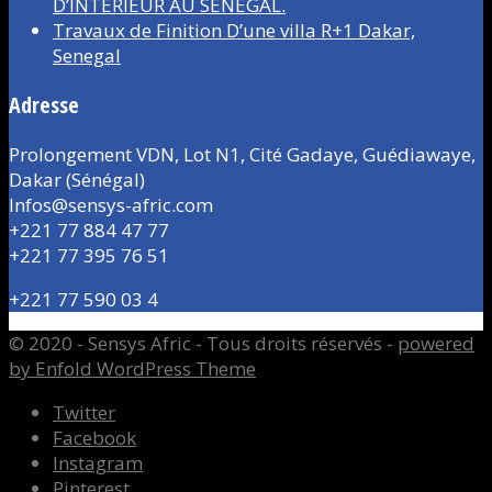
D’INTÉRIEUR AU SÉNÉGAL.
Travaux de Finition D’une villa R+1 Dakar,
Senegal
Adresse
Prolongement VDN, Lot N1, Cité Gadaye, Guédiawaye,
Dakar (Sénégal)
Infos@sensys-afric.com
+221 77 884 47 77
+221 77 395 76 51
+221 77 590 03 4
© 2020 - Sensys Afric - Tous droits réservés -
powered
by Enfold WordPress Theme
Twitter
Facebook
Instagram
Pinterest