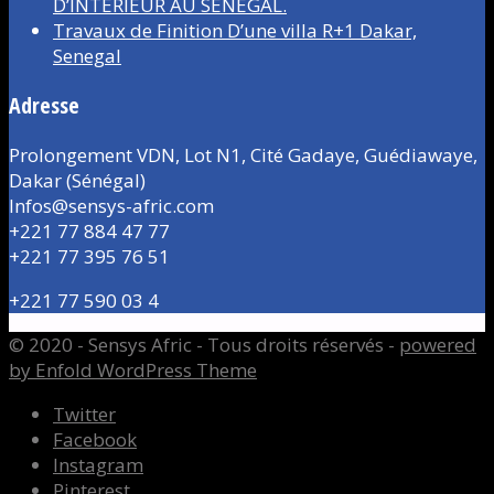
D’INTÉRIEUR AU SÉNÉGAL.
Travaux de Finition D’une villa R+1 Dakar,
Senegal
Adresse
Prolongement VDN, Lot N1, Cité Gadaye, Guédiawaye,
Dakar (Sénégal)
Infos@sensys-afric.com
+221 77 884 47 77
+221 77 395 76 51
+221 77 590 03 4
© 2020 - Sensys Afric - Tous droits réservés -
powered
by Enfold WordPress Theme
Twitter
Facebook
Instagram
Pinterest