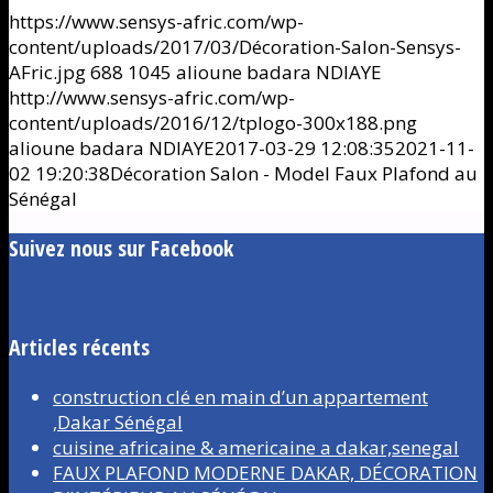
https://www.sensys-afric.com/wp-
content/uploads/2017/03/Décoration-Salon-Sensys-
AFric.jpg
688
1045
alioune badara NDIAYE
http://www.sensys-afric.com/wp-
content/uploads/2016/12/tplogo-300x188.png
alioune badara NDIAYE
2017-03-29 12:08:35
2021-11-
02 19:20:38
Décoration Salon - Model Faux Plafond au
Sénégal
Suivez nous sur Facebook
Articles récents
construction clé en main d’un appartement
,Dakar Sénégal
cuisine africaine & americaine a dakar,senegal
FAUX PLAFOND MODERNE DAKAR, DÉCORATION