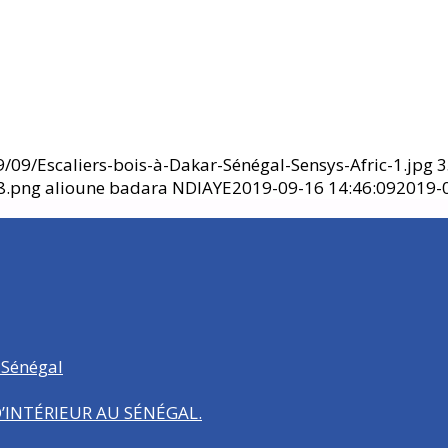
/09/Escaliers-bois-à-Dakar-Sénégal-Sensys-Afric-1.jpg
3
8.png
alioune badara NDIAYE
2019-09-16 14:46:09
2019-0
 Sénégal
INTÉRIEUR AU SÉNÉGAL.