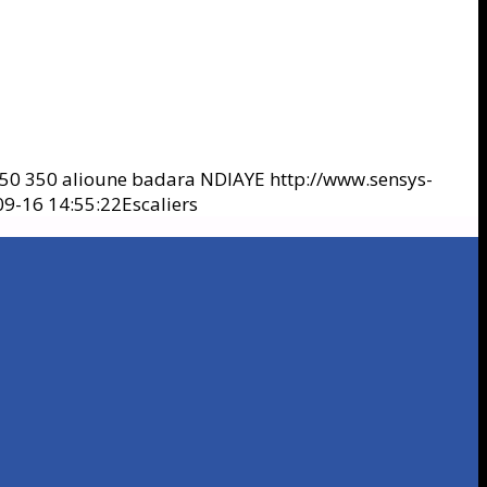
50
350
alioune badara NDIAYE
http://www.sensys-
9-16 14:55:22
Escaliers