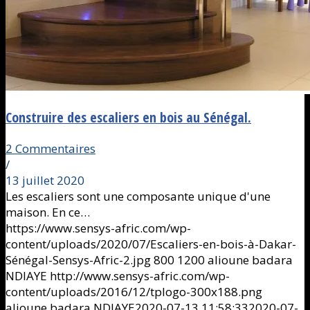
Construire des escaliers en bois au Sénégal.
2 Commentaires
/
13 juillet 2020
Les escaliers sont une composante unique d'une
maison. En ce…
https://www.sensys-afric.com/wp-
content/uploads/2020/07/Escaliers-en-bois-à-Dakar-
Sénégal-Sensys-Afric-2.jpg
800
1200
alioune badara
NDIAYE
http://www.sensys-afric.com/wp-
content/uploads/2016/12/tplogo-300x188.png
alioune badara NDIAYE
2020-07-13 11:58:33
2020-07-