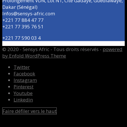
Prolongement VDN, Lot N1, Cité Gadaye, Guédiawaye,
Dakar (Sénégal)
Infos@sensys-afric.com
+221 77 884 47 77
+221 77 395 76 51
+221 77 590 03 4
© 2020 - Sensys Afric - Tous droits réservés -
powered
by Enfold WordPress Theme
Twitter
Facebook
Instagram
Pinterest
Youtube
Linkedin
Faire défiler vers le haut