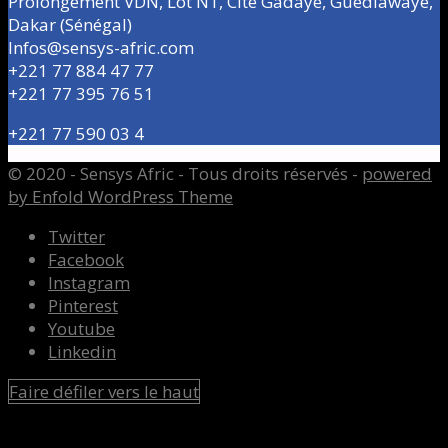
Prolongement VDN, Lot N1, Cité Gadaye, Guédiawaye,
Dakar (Sénégal)
Infos@sensys-afric.com
+221 77 884 47 77
+221 77 395 76 51
+221 77 590 03 4
© 2020 - Sensys Afric - Tous droits réservés -
powered
by Enfold WordPress Theme
Twitter
Facebook
Instagram
Pinterest
Youtube
Linkedin
Faire défiler vers le haut