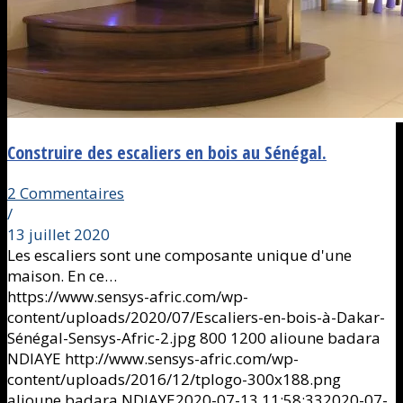
Construire des escaliers en bois au Sénégal.
2 Commentaires
/
13 juillet 2020
Les escaliers sont une composante unique d'une
maison. En ce…
https://www.sensys-afric.com/wp-
content/uploads/2020/07/Escaliers-en-bois-à-Dakar-
Sénégal-Sensys-Afric-2.jpg
800
1200
alioune badara
NDIAYE
http://www.sensys-afric.com/wp-
content/uploads/2016/12/tplogo-300x188.png
alioune badara NDIAYE
2020-07-13 11:58:33
2020-07-