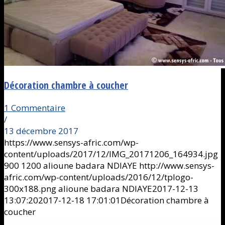
Décoration chambre à coucher
1 Commentaire
/
13 décembre 2017
https://www.sensys-afric.com/wp-
content/uploads/2017/12/IMG_20171206_164934.jpg
900
1200
alioune badara NDIAYE
http://www.sensys-
afric.com/wp-content/uploads/2016/12/tplogo-
300x188.png
alioune badara NDIAYE
2017-12-13
13:07:20
2017-12-18 17:01:01
Décoration chambre à
coucher