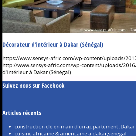
Décorateur d'intérieur à Dakar (Sénégal)
https://www.sensys-afric.com/wp-content/uploads/2017
http://www.sensys-afric.com/wp-content/uploads/201
d'intérieur à Dakar (Sénégal)
Suivez nous sur Facebook
Articles récents
construction clé en main d’un appartement ,Dakar
cuisine africaine & americaine a dakar,senegal