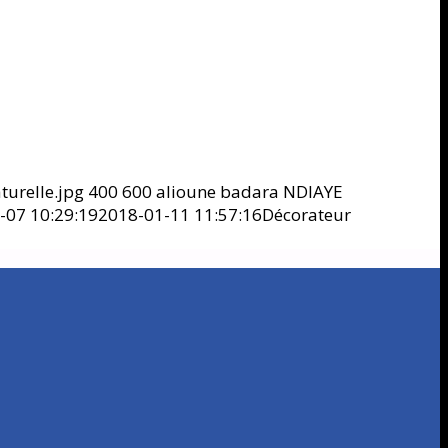
urelle.jpg
400
600
alioune badara NDIAYE
-07 10:29:19
2018-01-11 11:57:16
Décorateur