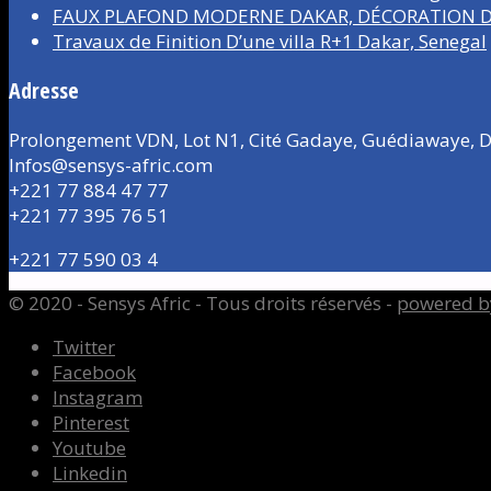
FAUX PLAFOND MODERNE DAKAR, DÉCORATION D’
Travaux de Finition D’une villa R+1 Dakar, Senegal
Adresse
Prolongement VDN, Lot N1, Cité Gadaye, Guédiawaye, D
Infos@sensys-afric.com
+221 77 884 47 77
+221 77 395 76 51
+221 77 590 03 4
© 2020 - Sensys Afric - Tous droits réservés -
powered b
Twitter
Facebook
Instagram
Pinterest
Youtube
Linkedin