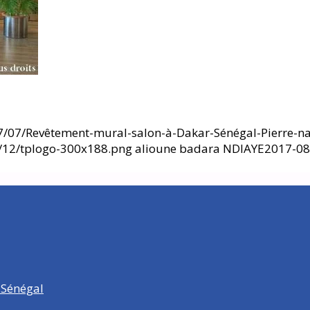
/07/Revêtement-mural-salon-à-Dakar-Sénégal-Pierre-nat
6/12/tplogo-300x188.png
alioune badara NDIAYE
2017-08
 Sénégal