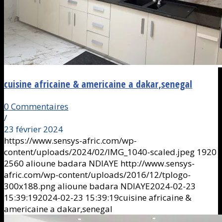
cuisine africaine & americaine a dakar,senegal
0 Commentaires
/
23 février 2024
https://www.sensys-afric.com/wp-
content/uploads/2024/02/IMG_1040-scaled.jpeg
1920
2560
alioune badara NDIAYE
http://www.sensys-
afric.com/wp-content/uploads/2016/12/tplogo-
300x188.png
alioune badara NDIAYE
2024-02-23
15:39:19
2024-02-23 15:39:19
cuisine africaine &
americaine a dakar,senegal