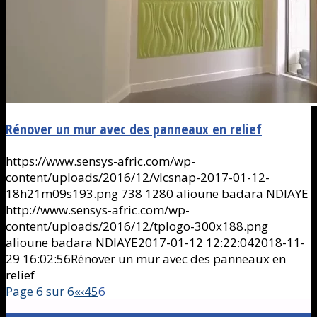
Rénover un mur avec des panneaux en relief
https://www.sensys-afric.com/wp-
content/uploads/2016/12/vlcsnap-2017-01-12-
18h21m09s193.png
738
1280
alioune badara NDIAYE
http://www.sensys-afric.com/wp-
content/uploads/2016/12/tplogo-300x188.png
alioune badara NDIAYE
2017-01-12 12:22:04
2018-11-
29 16:02:56
Rénover un mur avec des panneaux en
relief
Page 6 sur 6
«
‹
4
5
6