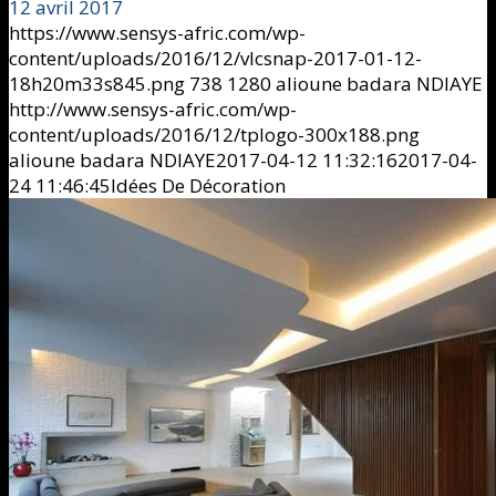
12 avril 2017
https://www.sensys-afric.com/wp-
content/uploads/2016/12/vlcsnap-2017-01-12-
18h20m33s845.png
738
1280
alioune badara NDIAYE
http://www.sensys-afric.com/wp-
content/uploads/2016/12/tplogo-300x188.png
alioune badara NDIAYE
2017-04-12 11:32:16
2017-04-
24 11:46:45
Idées De Décoration