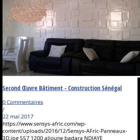
Second Œuvre Bâtiment - Construction Sénégal
0 Commentaires
/
22 mai 2017
https://www.sensys-afric.com/wp-
content/uploads/2016/12/Sensys-AFric-Panneaux-
3D.jpg
557
1200
alioune badara NDIAYE